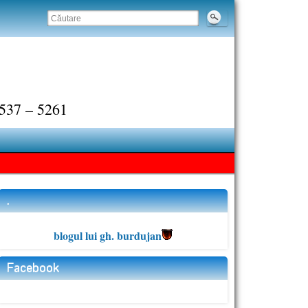
 2537 – 5261
.
blogul lui gh. burdujan
Facebook