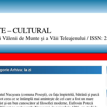
TE – CULTURAL
ui Vălenii de Munte și a Văii Teleajenului / ISSN:
gorie Arhiva:
la zi
satul Nucşoara (comuna Poseşti), cu faţa împietrită, bătrână şi parcă
ot ceea ce se întâmplă mai aminteşte de cel care a fost un mare
ist şi-un bun cunoscător al filosofiei moderne, Eufrosin Potecă