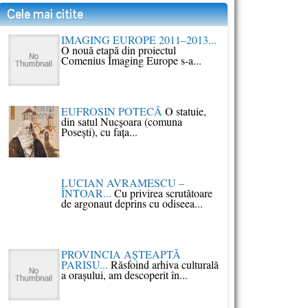
Cele mai citite
IMAGING EUROPE 2011–2013...
O nouă etapă din proiectul
Comenius Imaging Europe s-a...
EUFROSIN POTECĂ
O statuie,
din satul Nucşoara (comuna
Poseşti), cu faţa...
LUCIAN AVRAMESCU –
ÎNTOAR...
Cu privirea scrutătoare
de argonaut deprins cu odiseea...
PROVINCIA AŞTEAPTĂ
PARISU...
Răsfoind arhiva culturală
a oraşului, am descoperit în...