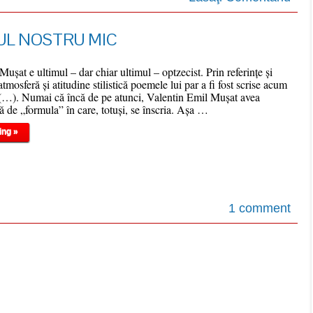
UL NOSTRU MIC
ușat e ultimul – dar chiar ultimul – optzecist. Prin referințe și
tmosferă și atitudine stilistică poemele lui par a fi fost scrise acum
 (…). Numai că încă de pe atunci, Valentin Emil Mușat avea
ță de „formula” în care, totuși, se înscria. Așa …
ing »
1 comment