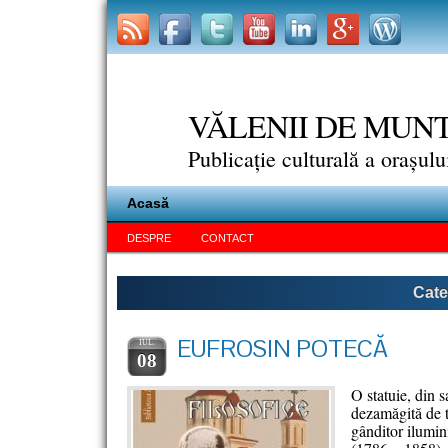
VĂLENII DE MUN
Publicație culturală a orașul
Acasă
DESPRE
CONTACT
Cate
EUFROSIN POTECĂ
IUL.
08
O statuie, din 
dezamăgită de t
gânditor ilumin