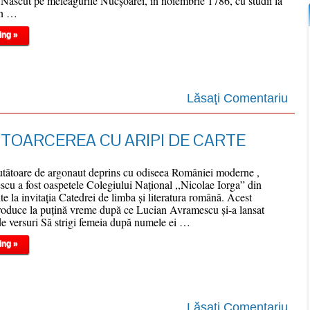
Născut pe meleagurile Nucşoarei, în noiembrie 1786, cu studii la
din …
ing »
Lăsaţi Comentariu
NTOARCEREA CU ARIPI DE CARTE
utătoare de argonaut deprins cu odiseea României moderne ,
u a fost oaspetele Colegiului Naţional ,,Nicolae Iorga” din
e la invitaţia Catedrei de limba şi literatura română. Acest
roduce la puţină vreme după ce Lucian Avramescu şi-a lansat
e versuri Să strigi femeia după numele ei …
ing »
Lăsaţi Comentariu