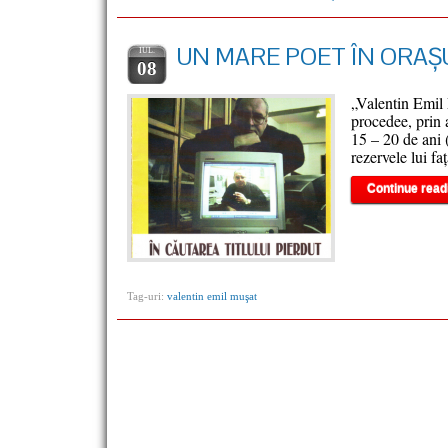
UN MARE POET ÎN ORAȘ
IUL.
08
„Valentin Emil M
procedee, prin a
15 – 20 de ani
rezervele lui fa
Continue read
Tag-uri:
valentin emil muşat