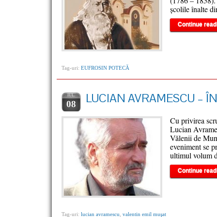
(1786 – 1858). 
şcolile înalte 
Continue read
Tag-uri:
EUFROSIN POTECĂ
LUCIAN AVRAMESCU – Î
IUL.
08
Cu privirea scr
Lucian Avramesc
Vălenii de Munt
eveniment se p
ultimul volum d
Continue read
Tag-uri:
lucian avramescu
,
valentin emil muşat