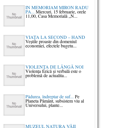
IN MEMORIAM MIRON RADU
PA...
Miercuri, 15 februarie, orele
11,00, Casa Memorială „N...
VIAŢA LA SECOND – HAND
Veştile proaste din domeniul
economiei, efectele bugetu...
VIOLENŢA DE LÂNGĂ NOI
Violenţa fizică şi verbală este o
problemă de actualita...
Pǎdurea, îndreptar de suf...
Pe
Planeta Pǎmânt, subsistem viu al
Universului, plante...
MUZEUL NATURA VĂII