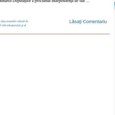
dunarea Deputaţilor a proclamat Independenţa de stat …
Lăsaţi Comentariu
 ziua orasului valenii de
l văii teleajenului şi al