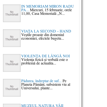
IN MEMORIAM MIRON RADU
PA...
Miercuri, 15 februarie, orele
11,00, Casa Memorială „N...
VIAŢA LA SECOND – HAND
Veştile proaste din domeniul
economiei, efectele bugetu...
VIOLENŢA DE LÂNGĂ NOI
Violenţa fizică şi verbală este o
problemă de actualita...
Pǎdurea, îndreptar de suf...
Pe
Planeta Pǎmânt, subsistem viu al
Universului, plante...
MUZEUL NATURA VĂII