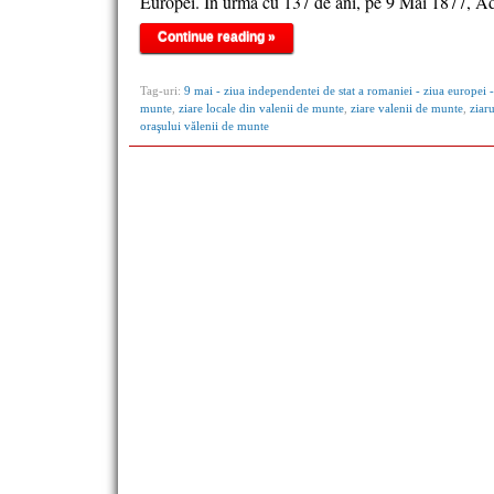
Europei. În urmă cu 137 de ani, pe 9 Mai 1877, A
Continue reading »
Tag-uri:
9 mai - ziua independentei de stat a romaniei - ziua europei -
munte
,
ziare locale din valenii de munte
,
ziare valenii de munte
,
ziaru
oraşului vălenii de munte