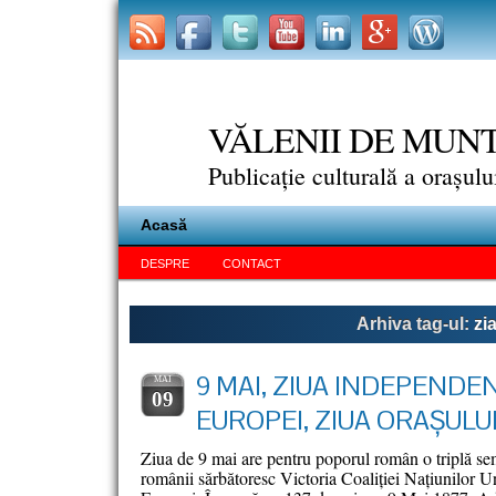
VĂLENII DE MUN
Publicație culturală a orașul
Acasă
DESPRE
CONTACT
Arhiva tag-ul:
zi
9 MAI, ZIUA INDEPENDEN
MAI
09
EUROPEI, ZIUA ORAŞULU
Ziua de 9 mai are pentru poporul român o triplă se
românii sărbătoresc Victoria Coaliţiei Naţiunilor U