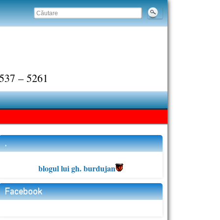
 2537 – 5261
.
blogul lui gh. burdujan
Facebook