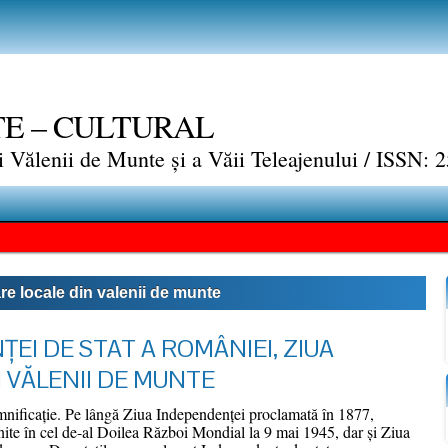
TE – CULTURAL
ui Vălenii de Munte și a Văii Teleajenului / ISSN:
are locale din valenii de munte
ŢEI DE STAT A ROMÂNIEI, ZIUA
I VĂLENII DE MUNTE
mnificaţie. Pe lângă Ziua Independenţei proclamată în 1877,
nite în cel de-al Doilea Război Mondial la 9 mai 1945, dar şi Ziua