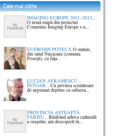
Cele mai citite
IMAGING EUROPE 2011–2013...
O nouă etapă din proiectul
Comenius Imaging Europe s-a...
EUFROSIN POTECĂ
O statuie,
din satul Nucşoara (comuna
Poseşti), cu faţa...
LUCIAN AVRAMESCU –
ÎNTOAR...
Cu privirea scrutătoare
de argonaut deprins cu odiseea...
PROVINCIA AŞTEAPTĂ
PARISU...
Răsfoind arhiva culturală
a oraşului, am descoperit în...