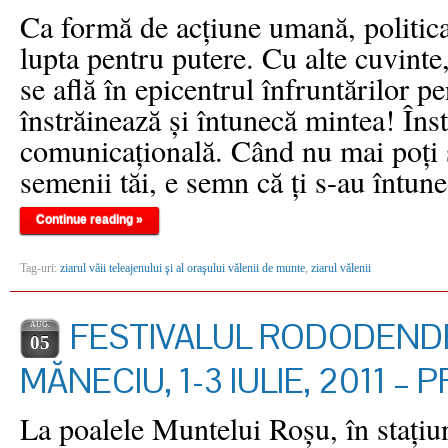
Ca formă de acţiune umană, politica
lupta pentru putere. Cu alte cuvinte
se află în epicentrul înfruntărilor p
înstrăinează şi întunecă mintea! Înst
comunicaţională. Când nu mai poţi 
semenii tăi, e semn că ţi s-au întun
Continue reading »
Tag-uri:
ziarul văii teleajenului şi al oraşului vălenii de munte
,
ziarul vălenii
FESTIVALUL RODODEND
AUG.
05
MĂNECIU, 1-3 IULIE, 2011 – 
La poalele Muntelui Roşu, în staţiu