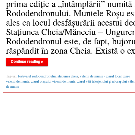
prima ediţie a „întâmplării” numită 
Rododendronului. Muntele Roşu est
ales ca locul desfăşurării acestui de
Staţiunea Cheia/Măneciu – Ungureni
Rododendronul este, de fapt, bujoru
răspândit în zona Cheia. Există o e
Continue reading »
Tag-uri:
festivalul rododendronului
,
statiunea cheia
,
vălenii de munte - ziarul local
,
ziare
valenii de munte
,
ziarul oraşului vălenii de munte
,
ziarul văii teleajenului şi al oraşului vălen
de munte