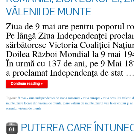
VĂLENII DE MUNTE
Ziua de 9 mai are pentru poporul ro
Pe lângă Ziua Independenţei procla
sărbătoresc Victoria Coaliţiei Naţiun
Doilea Război Mondial la 9 mai 194
În urmă cu 137 de ani, pe 9 Mai 18
a proclamat Independenţa de stat 
Continue reading »
Tag-uri:
9 mai - ziua independentei de stat a romaniei - ziua europei - ziua orasului valenii 
munte
,
ziare locale din valenii de munte
,
ziare valenii de munte
,
ziarul văii teleajenului şi al
oraşului vălenii de munte
PUTEREA CARE ÎNTUNE
DEC.
01