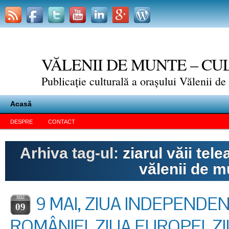
VĂLENII DE MUNTE – C
Publicație culturală a orașului Vălenii d
Acasă
DESPRE
CONTACT
Arhiva tag-ul:
ziarul văii tele
vălenii de m
9 MAI, ZIUA INDEPENDEN
MAI
09
ROMÂNIEI, ZIUA EUROPEI, Z